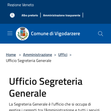
Salta al contenuto principale
Regione Veneto
|
|
Albo pretorio
Amministrazione trasparente
Comune di Vigodarzere
Home
>
Amministrazione
>
Uffici
>
Ufficio Segreteria Generale
Ufficio Segreteria
Generale
La Segreteria Generale è l'ufficio che si occupa di
gestire i rapporti tra l'Amministrazione e tutti i servizi