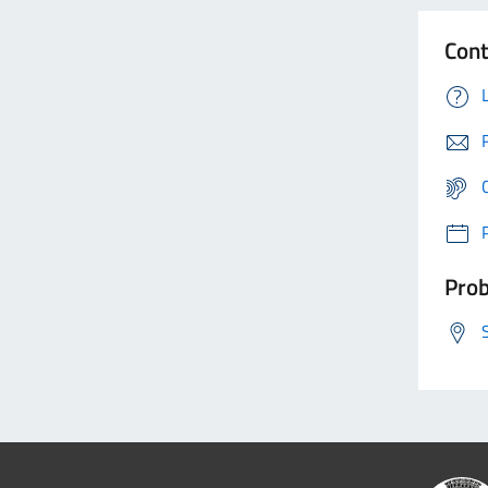
Cont
Prob