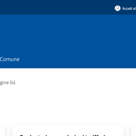
Accedi al
il Comune
gine (4)