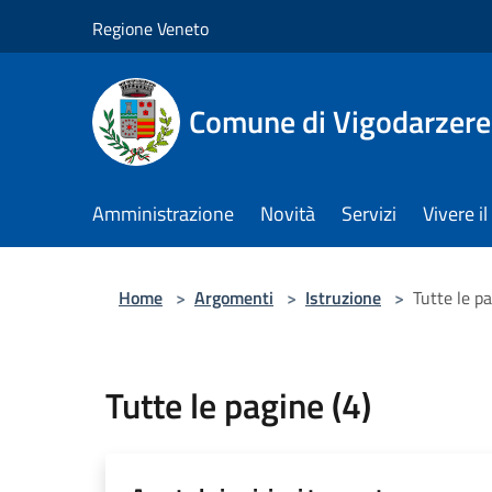
Salta al contenuto principale
Regione Veneto
Comune di Vigodarzere
Amministrazione
Novità
Servizi
Vivere 
Home
>
Argomenti
>
Istruzione
>
Tutte le pa
Tutte le pagine (4)