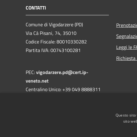
CONTATTI
Comune di Vigodarzere (PD)
Prenotaz
Via Cà Pisani, 74, 35010
Segnalazi
Codice Fiscale: 80010330282
Leggi le 
Partita IVA: 00743100281
Richiesta
PEC:
vigodarzere.pd@cert.ip-
veneto.net
Centralino Unico: +39 049 8888311
DPO Dott. Massimo Giuriati di MATCH
studio
Questo sito 
e-mail:
dpo@comune.vigodarzere.pd.it
sito web