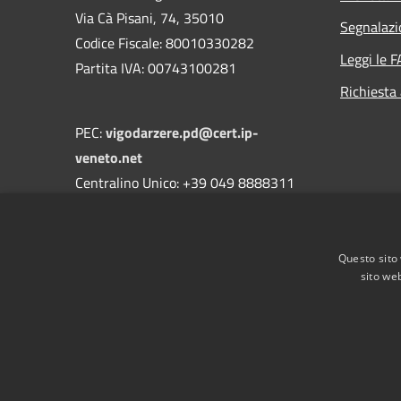
Via Cà Pisani, 74, 35010
Segnalazi
Codice Fiscale: 80010330282
Leggi le 
Partita IVA: 00743100281
Richiesta
PEC:
vigodarzere.pd@cert.ip-
veneto.net
Centralino Unico: +39 049 8888311
DPO Dott. Massimo Giuriati di MATCH
studio
Questo sito 
e-mail:
dpo@comune.vigodarzere.pd.it
sito web
RSS
Accessibilità
Privacy
Cookie
Mappa de