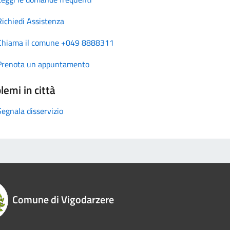
Richiedi Assistenza
Chiama il comune +049 8888311
Prenota un appuntamento
lemi in città
Segnala disservizio
Comune di Vigodarzere