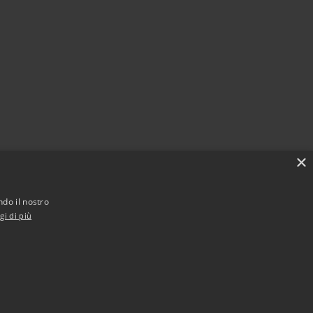
×
ndo il nostro
gi di più
Municipium
Accesso redazione
godarzere • Powered by
•