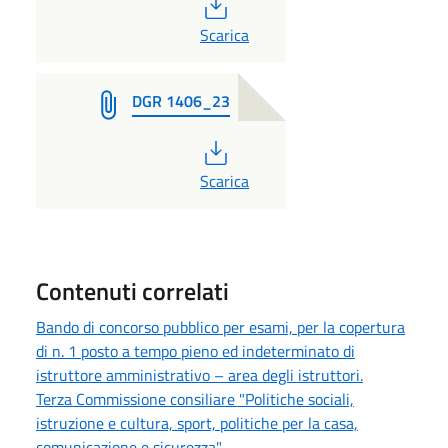
PDF
Scarica
DGR 1406_23
PDF
Scarica
Contenuti correlati
Bando di concorso pubblico per esami, per la copertura
di n. 1 posto a tempo pieno ed indeterminato di
istruttore amministrativo – area degli istruttori.
Terza Commissione consiliare "Politiche sociali,
istruzione e cultura, sport, politiche per la casa,
comunicazione e sicurezza"