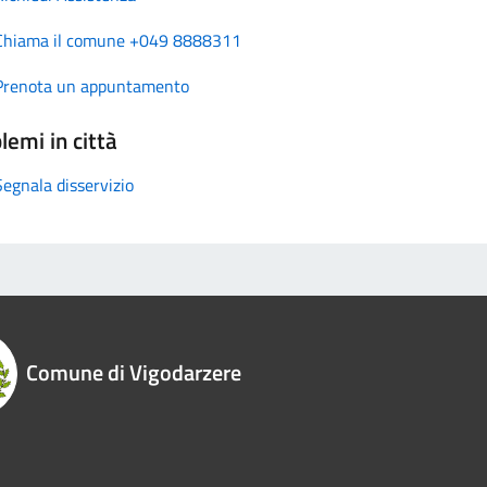
Chiama il comune +049 8888311
Prenota un appuntamento
lemi in città
Segnala disservizio
Comune di Vigodarzere