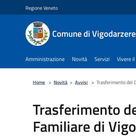
Salta al contenuto principale
Regione Veneto
Comune di Vigodarzere
Amministrazione
Novità
Servizi
Vivere 
Home
>
Novità
>
Avvisi
>
Trasferimento del C
Trasferimento de
Familiare di Vig