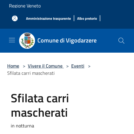
Salta al contenuto principale
Regione Veneto
|
|
Amministrazione trasparente
Albo pretorio
Comune di Vigodarzere
Home
>
Vivere il Comune
>
Eventi
>
Sfilata carri mascherati
Sfilata carri
mascherati
in notturna